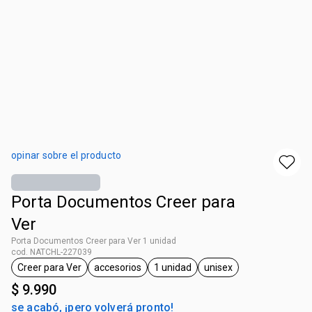
opinar sobre el producto
Porta Documentos Creer para
Ver
Porta Documentos Creer para Ver 1 unidad
cod. NATCHL-227039
Creer para Ver
accesorios
1 unidad
unisex
general.tag Creer para Ver
general.tag accesorios
general.tag 1 unidad
general.tag unisex
$ 9.990
se acabó, ¡pero volverá pronto!