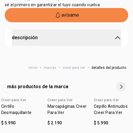
sé el primero en garantizar el tuyo cuando vuelva.
avísame
descripción
haz un regalo con impacto.
•
100% de lo recaudado es invertido para mejorar la
educación del país
inicio
•
marcas
•
creer para ver
•
detalles del producto
•
cuenta con 4 compartimientos para tarjetas
•
medidas: 10.5 x 8 cms
•
material: eco cuero.
más productos de la marca
Creer para Ver
Creer para Ver
Creer para Ver
edicion limitada
edicion limitada
Cintillo
Marcapáginas Creer
Cepillo Antinudos
Desmaquillante
Para Ver
Creer Para Ver
$ 5.990
$ 2.190
$ 5.990