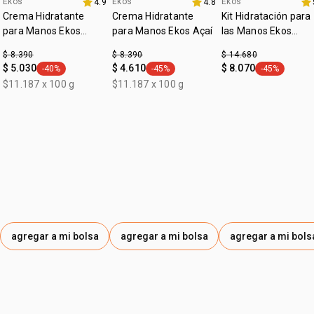
Ekos
Ekos
Ekos
4.9
4.8
Crema Hidratante
Crema Hidratante
Kit Hidratación para
para Manos Ekos
para Manos Ekos Açaí
las Manos Ekos
Castaña
Castaña
$ 8.390
$ 8.390
$ 14.680
$ 5.030
$ 4.610
$ 8.070
-40%
-45%
-45%
general.tag -40%
general.tag -45%
general.tag -
$11.187 x 100 g
$11.187 x 100 g
agregar a mi bolsa
agregar a mi bolsa
agregar a mi bols