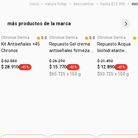
• sostenibilidad: reduce el uso de materiales y contribuye a
inicio
•
natura friday
•
descuentos
•
hasta $15.990
•
det
y cuello limpios y secos, antes de la crema antiedad,
la disminución de residuos
protector solar o maquillaje. extiende suavemente hasta
su completa absorción.
más productos de la marca
Chronos Derma
Chronos Derma
Chronos Derma
5.0
5.0
oferta Relámpago
Kit Antiseñales +45
Repuesto Gel crema
Repuesto Acqua
Chronos
antiseñales​ firmeza y
biohidratante
luminosidad Chronos
renovador
$ 52.580
$ 26.290
$ 21.490
45+ día
$ 28.910
$ 15.770
$ 12.890
-45%
-40%
-40%
general.tag -45%
general.tag -40%
general.tag
$65.725 x 100 g
$53.725 x 100 g