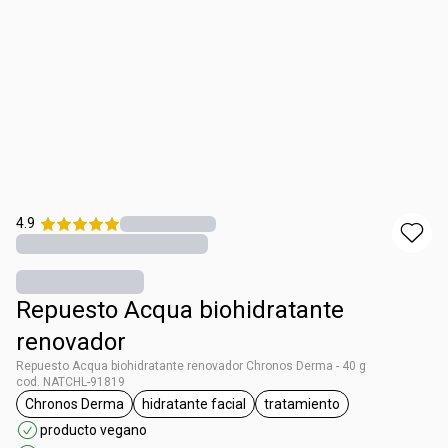
4.9
Repuesto Acqua biohidratante
renovador
Repuesto Acqua biohidratante renovador Chronos Derma - 40 g
cod. NATCHL-91819
Chronos Derma
hidratante facial
tratamiento
general.tag Chronos Derma
general.tag hidratante facial
general.tag tratamient
producto vegano