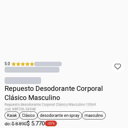
5.0
Repuesto Desodorante Corporal
Clásico Masculino
Repuesto desodorante Corporal Clásico Masculino 100ml
cod. NATCHL-56948
Kaiak
Clásico
desodorante en spray
masculino
general.tag Kaiak
general.tag Clásico
general.tag desodorante en spray
general.tag mascul
$ 5.770
de: $ 8.890
-35%
general.tag -35%