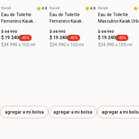
Kaiak
Kaiak
Kaiak
4.8
4.8
Eau de Toilette
Eau de Toilette
Eau de Toilette
Femenino Kaiak
Femenino Kaiak
Masculino Kaiak Urb
Aventura 100ml
Clásico 100ml
100ml
$ 34.990
$ 34.990
$ 34.990
$ 19.240
$ 19.240
$ 19.240
-45%
-45%
-45%
general.tag -45%
general.tag -45%
general.tag
$34.990 x 100 ml
$34.990 x 100 ml
$34.990 x 100 ml
agregar a mi bolsa
agregar a mi bolsa
agregar a mi bols