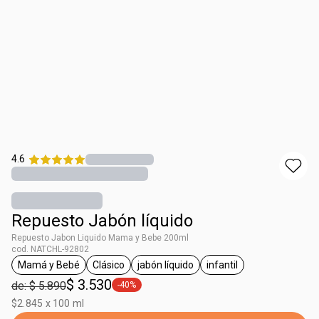
4.6
Repuesto Jabón líquido
Repuesto Jabon Liquido Mama y Bebe 200ml
cod. NATCHL-92802
Mamá y Bebé
Clásico
jabón líquido
infantil
general.tag Mamá y Bebé
general.tag Clásico
general.tag jabón líquido
general.tag infantil
$ 3.530
de: $ 5.890
-40%
general.tag -40%
$2.845 x 100 ml