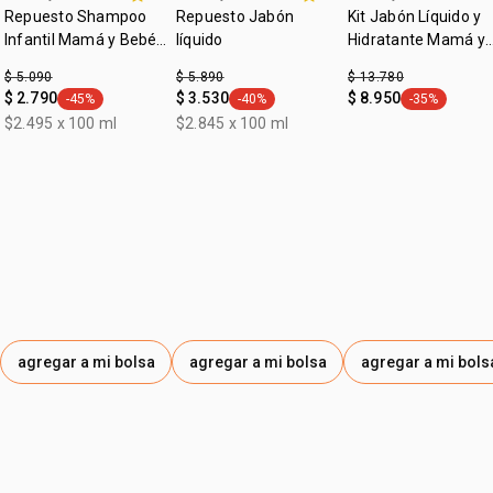
Repuesto Shampoo
Repuesto Jabón
Kit Jabón Líquido y
Infantil Mamá y Bebé
líquido
Hidratante Mamá y
200ml
Bebé Relajante
$ 5.090
$ 5.890
$ 13.780
$ 2.790
$ 3.530
$ 8.950
-45%
-40%
-35%
general.tag -45%
general.tag -40%
general.tag -
$2.495 x 100 ml
$2.845 x 100 ml
agregar a mi bolsa
agregar a mi bolsa
agregar a mi bols