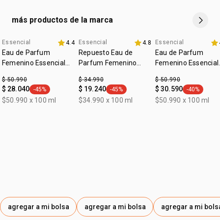
repuesto 5. enrosca nuevamente la válvula de la fragancia
cada persona tiene su forma única de perfumarse, pero
más productos de la marca
para aprovechar todo el potencial de la fragancia, nuestro
consejo es aplicarla en zonas como las muñecas, el cuello
Essencial
Essencial
Essencial
4.4
4.8
y detrás de las orejas
Eau de Parfum
Repuesto Eau de
Eau de Parfum
Femenino Essencial
Parfum Femenino
Femenino Essencial
Exclusivo 100ml
Essencial Exclusivo
Oud 100ml
$ 50.990
$ 34.990
$ 50.990
100ml
$ 28.040
$ 19.240
$ 30.590
-45%
-45%
-40%
general.tag -45%
general.tag -45%
general.tag
$50.990 x 100 ml
$34.990 x 100 ml
$50.990 x 100 ml
agregar a mi bolsa
agregar a mi bolsa
agregar a mi bols