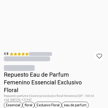
4.8
Repuesto Eau de Parfum
Femenino Essencial Exclusivo
Floral
Repuesto perfume Essencial exclusivo floral femenina EDP - 100 ml
cod. NATCHL-121947
Essencial
floral
Exclusivo Floral
eau de parfum
general.tag Essencial
general.tag floral
general.tag Exclusivo Floral
general.tag eau de p