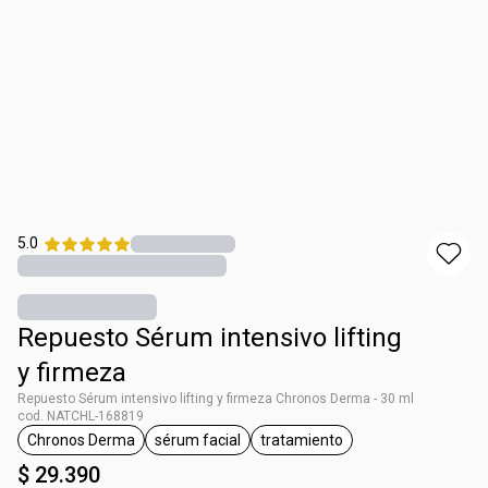
5.0
Repuesto Sérum intensivo lifting
y firmeza
Repuesto Sérum intensivo lifting y firmeza Chronos Derma - 30 ml
cod. NATCHL-168819
Chronos Derma
sérum facial
tratamiento
general.tag Chronos Derma
general.tag sérum facial
general.tag tratamiento
$ 29.390