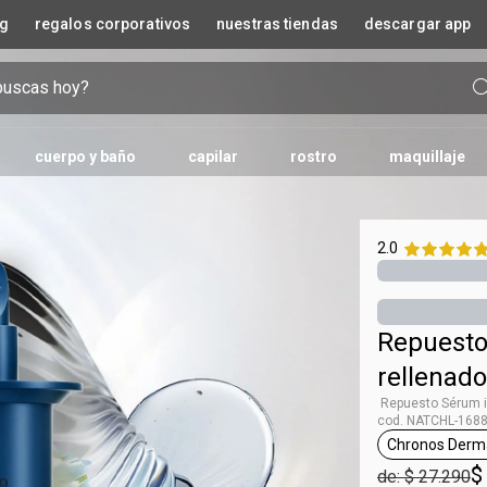
og
regalos corporativos
nuestras tiendas
descargar app
cuerpo y baño
capilar
rostro
maquillaje
cios
os
n
rva doce
mujeres embarazadas
tipo
tratamientos
rutina skincare
exfoliante
essencial
para uñas
cajas y bolsas
repuestos
faces
aceite corporal
brochas y accesorios
repuestos
edad
repuestos
homem
humor
protección solar
kaiak
maquillaje descubre tu to
colonia
kriska
lumina
repuestos cuida
repuestos infant
luna
mamá 
2.0
 en barra
body splash
reconstrucción
limpieza
sérum
bebés (0-3 años)
s finas
 y $25.000
o
 de labios
 líquido
colonia
matización
tratamiento
base coat
niños y niñas (3+ años)
0
eau de toilette
anticaída y crecimiento
hidratación
esmalte
eau de parfum
protección del color
protector solar
top coat
Repuesto
textura
bial
perfumería árabe
antioleosidad
os
nutrición
rellenado
anticaspa
Repuesto Sérum in
hidratación
cod. NATCHL-168
fuerza y reparacion
Chronos Derm
genera
antiseñales
$
de: $ 27.290