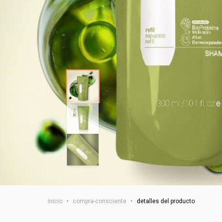
inicio
•
compra-consciente
•
detalles del producto