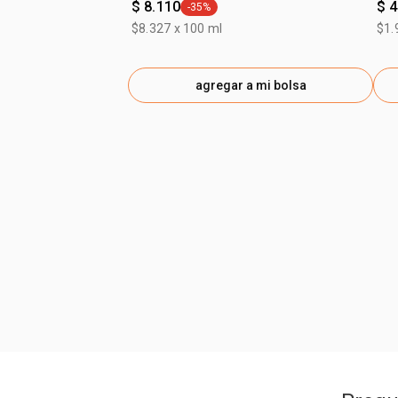
$ 8.110
$ 4
-35%
general.tag -35%
$8.327 x 100 ml
$1.
agregar a mi bolsa