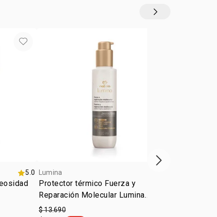
Siguiente vitrina
5.0
Lumina
4.6
Lumina
eosidad
Protector térmico Fuerza y
Shampoo Ma
Reparación Molecular Lumina
Restauració
150ml
$ 13.690
$ 7.990