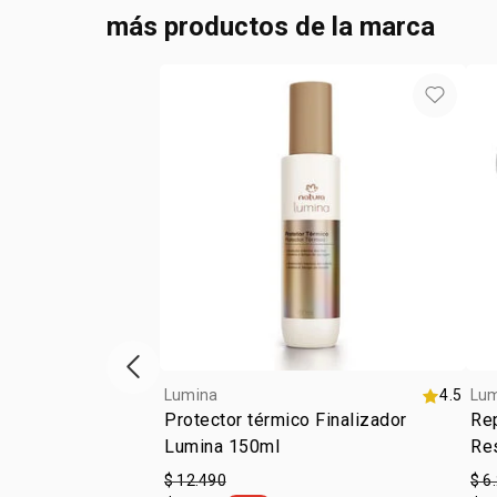
más productos de la marca
Vitrina de productos anterior
Lumina
4.5
Lu
Protector térmico Finalizador
Re
Lumina 150ml
Re
$ 12.490
$ 6