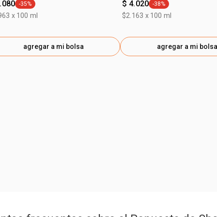
.080
$ 4.020
-35%
-38%
general.tag -35%
general.tag -38%
963 x 100 ml
$2.163 x 100 ml
agregar a mi bolsa
agregar a mi bols