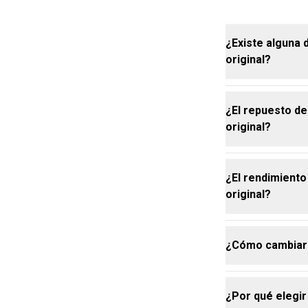
¿Existe alguna 
original?
¿El repuesto de
Ninguna en re
original?
exactamente l
diferencia es
¿El rendimiento
Sí. La fragan
original?
versión origi
verde, un bou
desarrollada 
¿Cómo cambiar e
Sí. Al tener 
repuesto de s
versión conve
¿Por qué elegir
largo y el gr
El proceso es