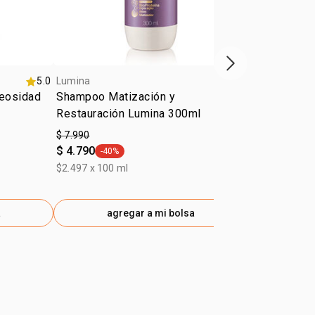
Siguiente vitrina
5.0
Lumina
4.8
Lumina
eosidad
Shampoo Matización y
Protector t
Restauración Lumina 300ml
Reparación 
150ml
$ 7.990
$ 13.690
$ 4.790
$ 8.210
-40%
-40%
general.tag -40%
gener
$2.497 x 100 ml
$9.127 x 100 
a
agregar a mi bolsa
ag