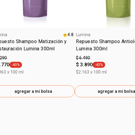
mina
4.8
Lumina
puesto Shampoo Matización y
Repuesto Shampoo Antiol
stauración Lumina 300ml
Lumina 300ml
.290
$ 6.490
.770
$ 3.890
-40%
-40%
general.tag -40%
general.tag -40%
963 x 100 ml
$2.163 x 100 ml
agregar a mi bolsa
agregar a mi bols