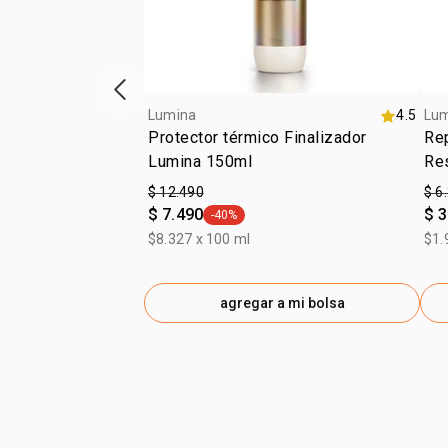
Vitrina de productos anterior
Lumina
4.5
Lu
Protector térmico Finalizador
Re
Lumina 150ml
Re
$ 12.490
$ 6
$ 7.490
$ 3
-40%
general.tag -40%
$8.327 x 100 ml
$1.
agregar a mi bolsa