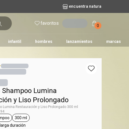
encuentra natura
favoritos
entrar
0
infantil
hombres
lanzamientos
marcas
no
dos diarios
iles
y bebé
repuestos maquillaje
natura solar
naturé
tododia
una
o Shampoo Lumina
ción y Liso Prolongado
 Lumina Restauración y Liso Prolongado 300 ml
294
mpoo
300 ml
g Lumina
general.tag shampoo
general.tag 300 ml
larga duración