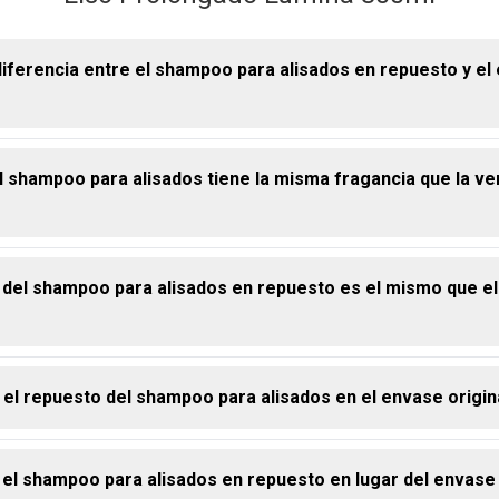
diferencia entre el shampoo para alisados en repuesto y el
l shampoo para alisados tiene la misma fragancia que la ve
lación al producto. El repuesto de shampoo para alisados Lumin
a misma fórmula, los mismos beneficios y la misma fragancia. L
tá en el envase: el repuesto es más económico y sostenible.
 del shampoo para alisados en repuesto es el mismo que el
cia del repuesto de shampoo para cabello alisado Lumina es idént
nal: moderna y original, combina el frescor de la mandarina con l
quet floral y la sofisticación del musk y las maderas, una compo
para complementar toda la línea.
l repuesto del shampoo para alisados en el envase origin
exactamente la misma fórmula y concentración, el rendimiento por 
hampoo de mantenimiento para alisados Lumina es equivalente 
ncional. Para aprovecharlo al máximo, aplique la cantidad adecu
 el shampoo para alisados en repuesto en lugar del envase
osor de sus hebras, sin excesos.
 simple: cuando el envase original del shampoo para alisados L