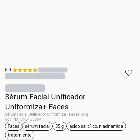
5.0
Sérum Facial Unificador
Uniformiza+ Faces
Sérum Facial Unificador Uniformiza+ Faces 35 g
cod. NATCHL-166354
Faces
sérum facial
35 g
ácido salicílico, niacinamida
general.tag Faces
general.tag sérum facial
general.tag 35 g
general.tag ácido salic
tratamiento
general.tag tratamiento