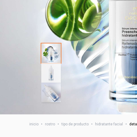
inicio
•
rostro
•
tipo de producto
•
hidratante facial
•
deta