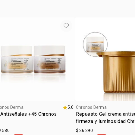
*resultados 
**porcentaj
instrumenta
***resultad
Biociencia 
Long Descrip
onos Derma
5.0
Chronos Derma
 Antiseñales +45 Chronos
Repuesto Gel crema antise
firmeza y luminosidad Ch
día
2.580
$ 26.290