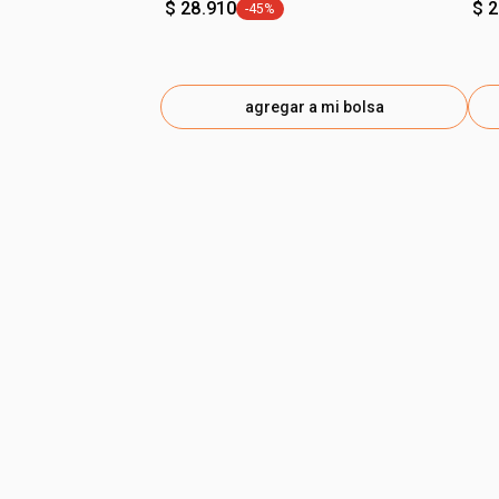
$ 28.910
$ 
-45%
general.tag -45%
agregar a mi bolsa