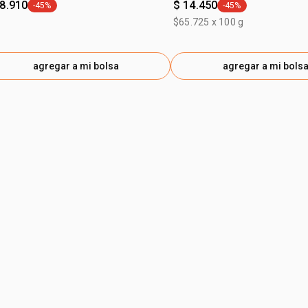
28.910
$ 14.450
-45%
-45%
general.tag -45%
general.tag -45%
$65.725 x 100 g
agregar a mi bolsa
agregar a mi bols