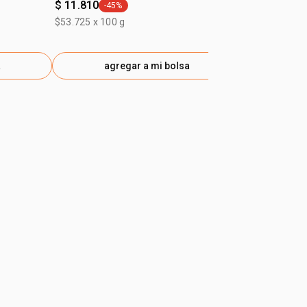
$ 11.810
$ 22.610
-45%
-40
general.tag -45%
gen
$53.725 x 100 g
$125.633 x 10
a
agregar a mi bolsa
ag