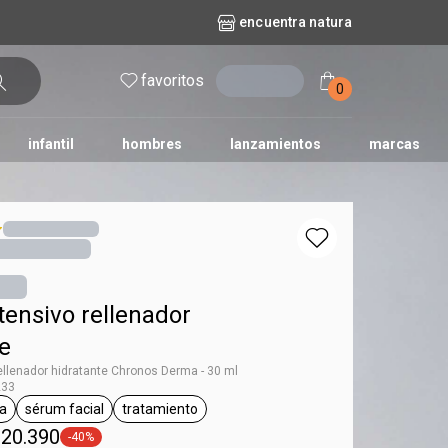
encuentra natura
favoritos
entrar
0
infantil
hombres
lanzamientos
marcas
no
dos diarios
iles
y bebé
repuestos maquillaje
natura solar
naturé
tododia
una
tensivo rellenador
e
ellenador hidratante Chronos Derma - 30 ml
233
a
sérum facial
tratamiento
l.tag Chronos Derma
general.tag sérum facial
general.tag tratamiento
 20.390
-40%
general.tag -40%