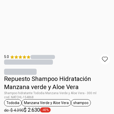
5.0
Repuesto Shampoo Hidratación
Manzana verde y Aloe Vera
Shampoo hidratante Tododia Manzana Verde y Aloe Vera - 300 ml
cod. NATCHL-154868
Tododia
Manzana Verde y Aloe Vera
shampoo
general.tag Tododia
general.tag Manzana Verde y Aloe Vera
general.tag shampo
$ 2.630
de: $ 4.390
-40%
general.tag -40%