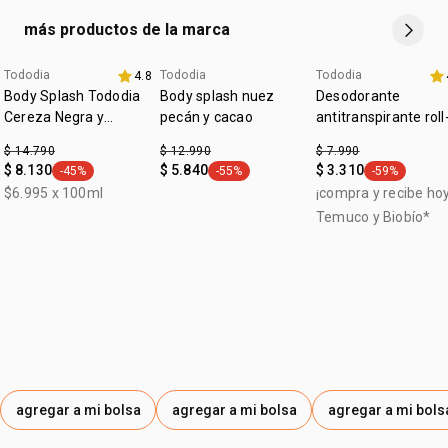
• para todo tipo de curvaturas
más productos de la marca
Tododia
Tododia
Tododia
4.8
aniversario
aniversario
Body Splash Tododia
Body splash nuez
Desodorante
Cereza Negra y
pecán y cacao
antitranspirante roll
Praliné 200 ml
on con acción
$ 14.790
$ 12.990
$ 7.990
prebiótica Tododia s
$ 8.130
$ 5.840
$ 3.310
-45%
-55%
-59%
general.tag -45%
general.tag -55%
general.tag -
perfume 70 ml
$6.995 x 100ml
¡compra y recibe hoy
Temuco y Biobío*
agregar a mi bolsa
agregar a mi bolsa
agregar a mi bols