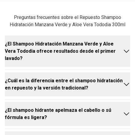
Preguntas frecuentes sobre el Repuesto Shampoo
Hidratación Manzana Verde y Aloe Vera Tododia 300ml
¿El Shampoo Hidratación Manzana Verde y Aloe
Vera Tododia ofrece resultados desde el primer
lavado?
¿Cuál es la diferencia entre el shampoo hidratación
¡Sí! Desde el primer lavado, la recarga shampoo
en repuesto y la versión tradicional?
hidratación Tododia Manzana Verde y Aloe Vera
limpia, hidrata y deja el cabello con más movimiento.
Su fórmula con Tecnología Prebiótica actúa desde la
¿El shampoo hidrante apelmaza el cabello o sú
raiz a las puntas, purificando el cuero cabelludo y
La fórmula es exactamente la misma; lo único que
fórmula es ligera?
equilibrando las hebras desde la primera aplicación.
cambia es el envase. Los repuestos Natura fueron
diseñados para quienes ya tienen el frasco original y
desean reponer de una forma más sustentable y