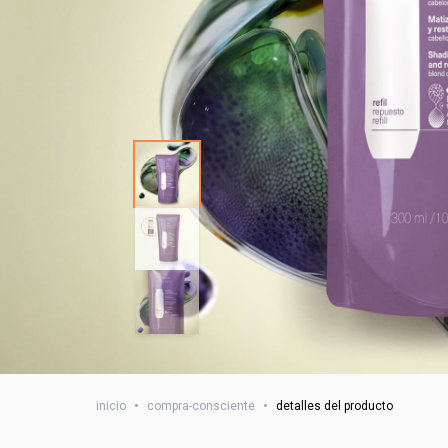
inicio
•
compra-consciente
•
detalles del producto