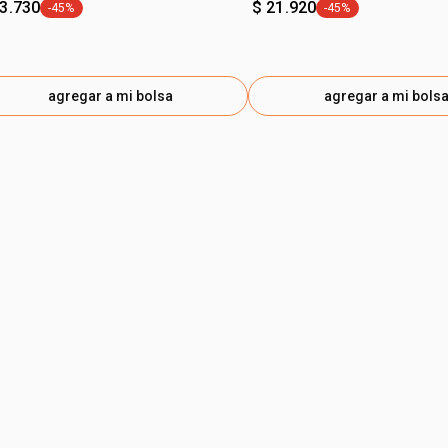
13.730
$ 21.920
-45%
-45%
general.tag -45%
general.tag -45%
agregar a mi bolsa
agregar a mi bols