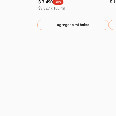
$ 7.490
$ 
-40%
general.tag -40%
$8.327 x 100 ml
agregar a mi bolsa