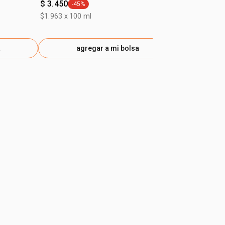
$ 3.450
$ 8.210
-45%
-40%
general.tag -45%
gener
$1.963 x 100 ml
$9.127 x 100 
a
agregar a mi bolsa
ag