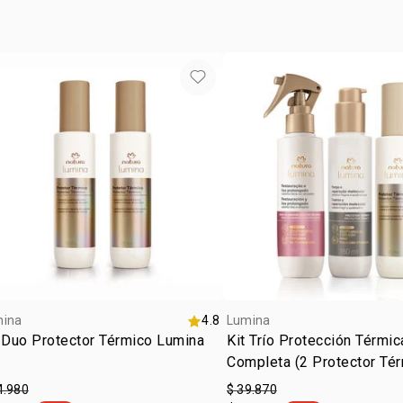
abundanteme
usar de 1 a 
de amarilla
recomienda 
más consist
Lumina para
mina
4.8
Lumina
 Duo Protector Térmico Lumina
Kit Trío Protección Térmic
Completa (2 Protector Tér
Spray)
4.980
$ 39.870