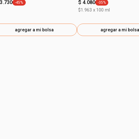
13.730
$ 4.080
-45%
-35%
general.tag -45%
general.tag -35%
$1.963 x 100 ml
agregar a mi bolsa
agregar a mi bols