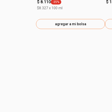
$ 8.110
$ 
-35%
general.tag -35%
$8.327 x 100 ml
agregar a mi bolsa