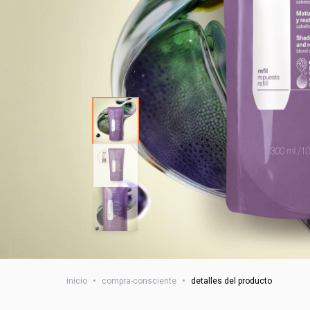
inicio
•
compra-consciente
•
detalles del producto