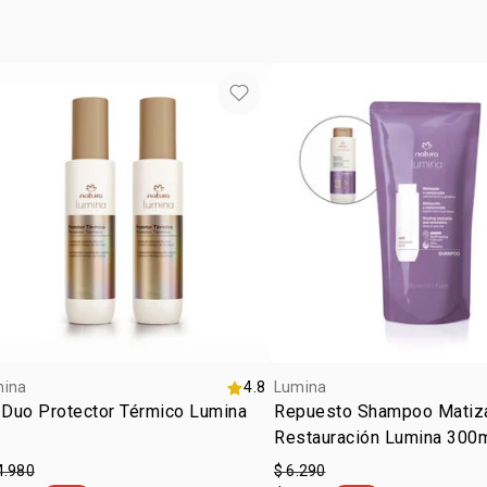
abundanteme
usar de 1 a 
de amarilla
recomienda 
más consist
Lumina para
mina
4.8
Lumina
 Duo Protector Térmico Lumina
Repuesto Shampoo Matiza
Restauración Lumina 300
4.980
$ 6.290