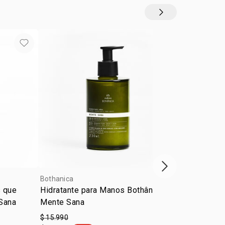
Siguiente vitrina
Bothanica
Bothanica
s que
Hidratante para Manos Bothânica
Vela Bothani
Sana
Mente Sana
$ 15.990
$ 25.990