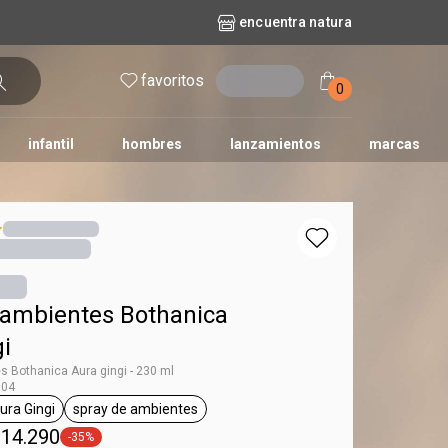
encuentra natura
favoritos
entrar
0
infantil
hombres
lanzamientos
marcas
no
dos diarios
iles
y bebé
repuestos maquillaje
natura solar
naturé
tododia
una
 ambientes Bothanica
i
s Bothanica Aura gingi - 230 ml
804
ura Gingi
spray de ambientes
ag Bothanica
general.tag Aura Gingi
general.tag spray de ambientes
 14.290
-35%
general.tag -35%