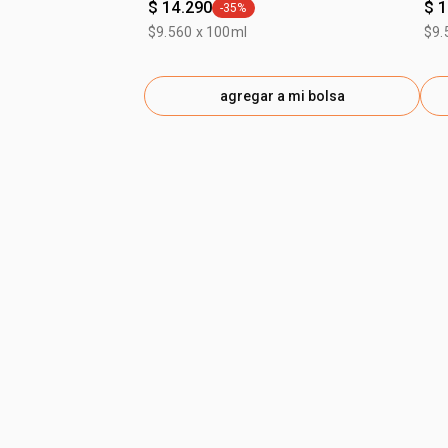
$ 14.290
$ 
-35%
general.tag -35%
$9.560 x 100ml
$9.
agregar a mi bolsa