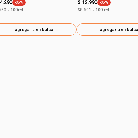
14.290
$ 12.990
-35%
-35%
general.tag -35%
general.tag -35%
560 x 100ml
$8.691 x 100 ml
agregar a mi bolsa
agregar a mi bols