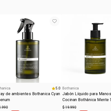
hanica
5.0
Bothanica
ray de ambientes Bothanica Cyan
Jabón Líquido para Mano
renum
Cocinan Bothânica Mente 
1.990
$ 19.990