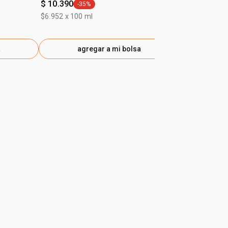
$ 10.390
$ 16.890
-35%
-35
general.tag -35%
gen
$6.952 x 100 ml
$15.288 x 10
a
agregar a mi bolsa
ag