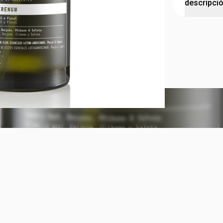
descripci
no incluye 
Spray de a
Cuidado para
concentració
Camino olf
Notas de man
Contenido
230 ml
Sobre la ma
Natura Both
fragancias p
olfativa est
cítricas, y 