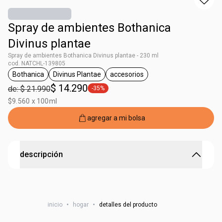
Spray de ambientes Bothanica
Divinus plantae
Spray de ambientes Bothanica Divinus plantae - 230 ml
cod. NATCHL-139805
Bothanica
Divinus Plantae
accesorios
general.tag Bothanica
general.tag Divinus Plantae
general.tag accesorios
$ 14.290
de: $ 21.990
-35%
general.tag -35%
$9.560 x 100ml
agregar a mi bolsa
descripción
no incluye bolsa
Spray de ambientes Bothanica Divinus plantae
inicio
•
hogar
•
detalles del producto
Cuidado para tu casa, despierta tus sentidos. Alta