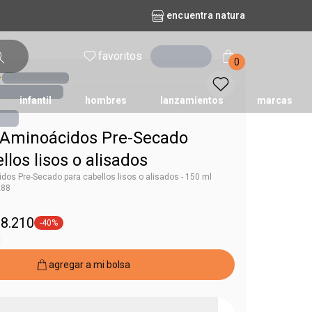
encuentra natura
favoritos
entrar
0
infantil
hombres
lanzamientos
marcas
 Aminoácidos Pre-Secado
no
dos diarios
iles
y bebé
repuestos maquillaje
natura solar
naturé
tododia
una
llos lisos o alisados
dos Pre-Secado para cabellos lisos o alisados - 150 ml
288
g Lumina
 8.210
-40%
general.tag -40%
l
agregar a mi bolsa