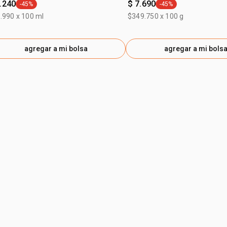
.240
$ 7.690
-45%
-45%
general.tag -45%
general.tag -45%
.990 x 100 ml
$349.750 x 100 g
agregar a mi bolsa
agregar a mi bols