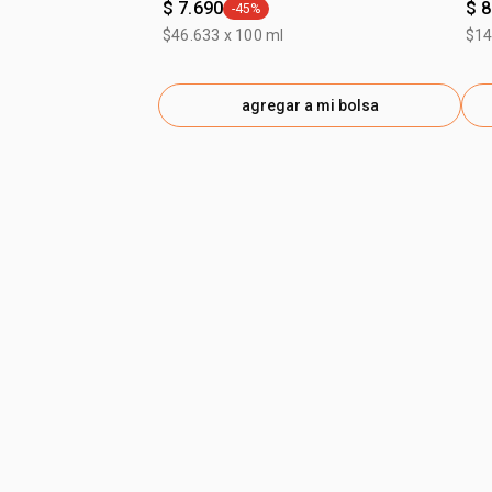
$ 7.690
$ 8
-45%
general.tag -45%
$46.633 x 100 ml
$14
agregar a mi bolsa