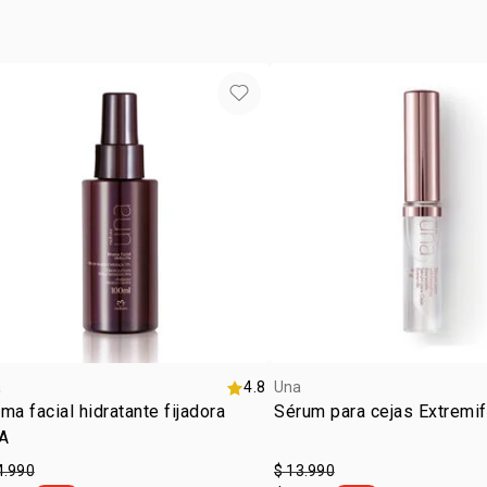
a
4.8
Una
ma facial hidratante fijadora
Sérum para cejas Extremi
A
4.990
$ 13.990