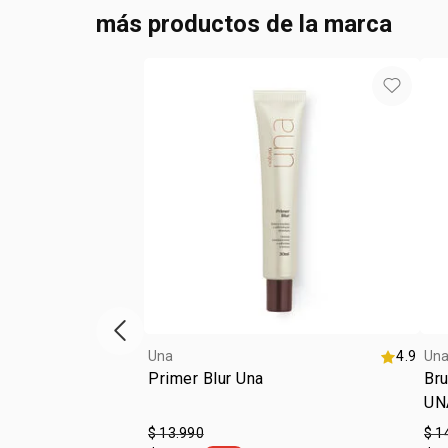
más productos de la marca
Vitrina de productos anterior
Una
4.9
Un
Primer Blur Una
Bru
UN
$ 13.990
$ 1