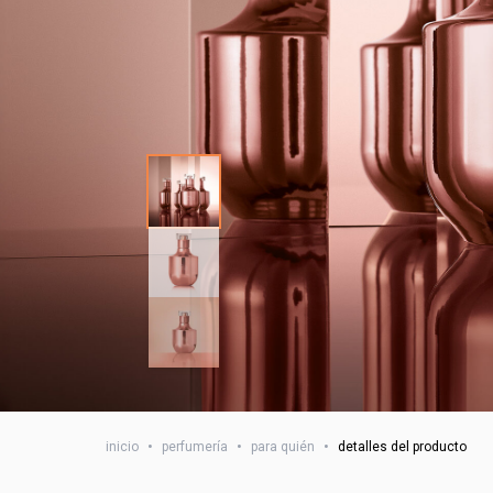
inicio
•
perfumería
•
para quién
•
detalles del producto