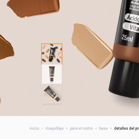
inicio
•
maquillaje
•
para el rostro
•
base
•
detalles del p