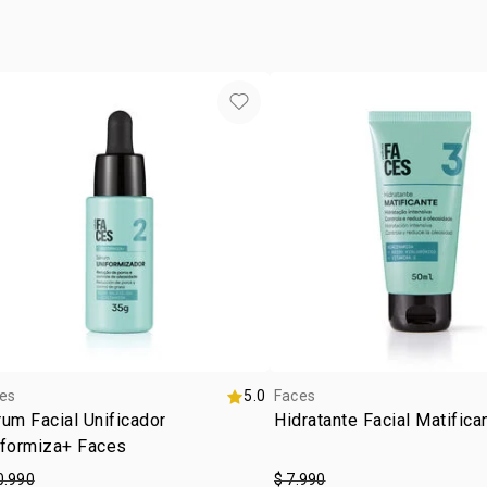
•
dermatológ
vegan
•
para todo ti
tipo de
textur
:
tono
m
subton
resiste
es
5.0
Faces
um Facial Unificador
Hidratante Facial Matific
iformiza+ Faces
0.990
$ 7.990