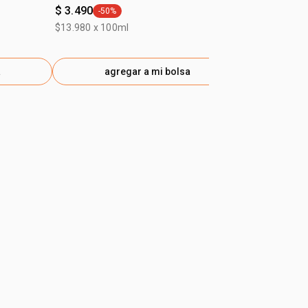
$ 3.490
$ 3.140
-50%
-55%
general.tag -50%
gener
$13.980 x 100ml
$13.980 x 10
a
agregar a mi bolsa
ag