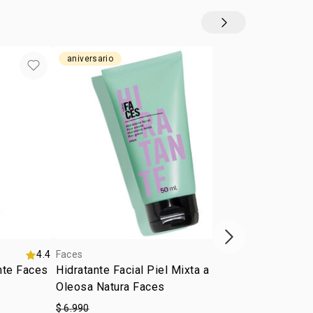
icamente y oftalmológicamente probado
o
po de piel.
:
 piel
todo tipo de piel
:
a
líquida
aniversario
aniversario
edio
:
o
neutro
nte al agua
Siguiente vitrina
4.4
Faces
4.2
Faces
ante Faces
Hidratante Facial Piel Mixta a
Hidratante F
Oleosa Natura Faces
Seca Faces
$ 6.990
$ 6.990