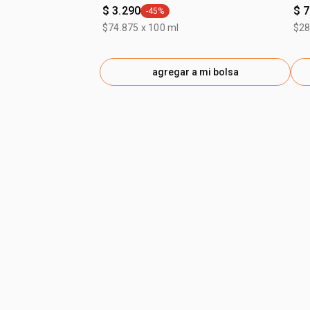
$ 3.290
$ 7
-45%
general.tag -45%
$74.875 x 100 ml
$28
agregar a mi bolsa