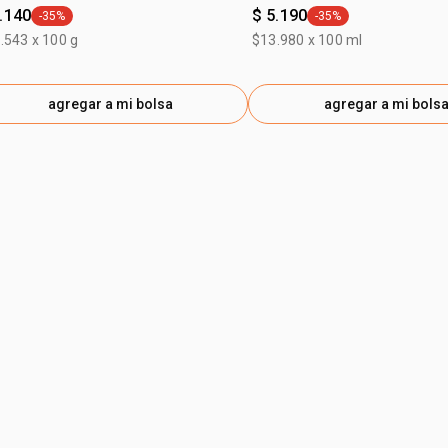
.140
$ 5.190
-35%
-35%
general.tag -35%
general.tag -35%
.543 x 100 g
$13.980 x 100 ml
agregar a mi bolsa
agregar a mi bols