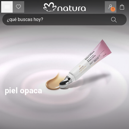
!
piel opaca