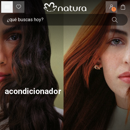
!
acondicionador