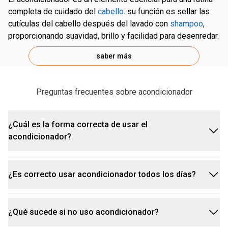
completa de cuidado del
cabello
. su función es sellar las
cutículas del cabello después del lavado con
shampoo
,
proporcionando suavidad, brillo y facilidad para desenredar.
saber más
Preguntas frecuentes sobre acondicionador
¿Cuál es la forma correcta de usar el
acondicionador?
¿Es correcto usar acondicionador todos los días?
Después de lavar el cabello con el
shampoo
de tu
preferencia, retira el exceso de agua con las manos
y aplica el acondicionador desde el largo hasta las
¿Qué sucede si no uso acondicionador?
Esta necesidad varía según el tipo de cabello y
puntas, evitando la raíz. Deja actuar durante algunos