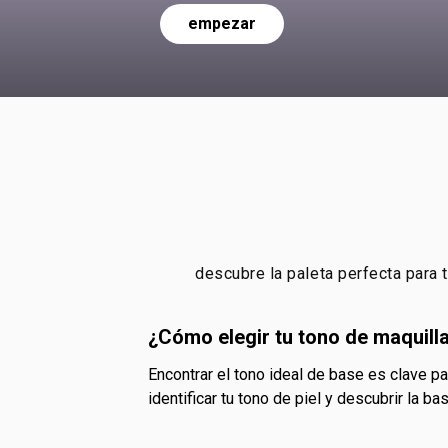
empezar
descubre la paleta perfecta para t
¿Cómo elegir tu tono de maquill
Encontrar el tono ideal de base es clave para lograr un acabado natural y uniforme. En Natura te acompañamos con una guía práctica que te ayudará a
identificar tu tono de piel y descubrir la ba