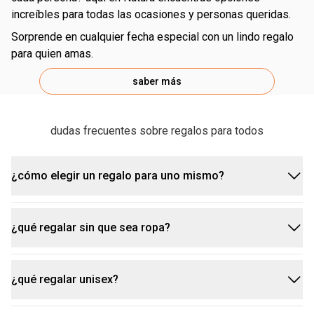
increíbles para todas las ocasiones y personas queridas.
sorprende en cualquier fecha especial con un lindo regalo
para quien amas.
saber más
dudas frecuentes sobre regalos para todos
¿cómo elegir un regalo para uno mismo?
¿qué regalar sin que sea ropa?
comienza pensando en qué necesitas en este
momento y prueba cosas nuevas.
¿qué regalar unisex?
además de las que ya estás acostumbrado, como
la ropa está bien, pero hay un montón de regalos
fragancias nuevas o productos que prometen una
increíbles esperando a ser descubiertos, como