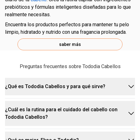
prebióticos y fórmulas inteligentes diseñadas para lo que
realmente necesitas.
Encuentra los productos perfectos para mantener tu pelo
limpio, hidratado y nutrido con una fragancia prolongada.
saber más
Preguntas frecuentes sobre Tododia Cabellos
¿Qué es Tododia Cabellos y para qué sirve?
Paso 1 – Shampoo
¿Cuál es la rutina para el cuidado del cabello con
Tododia Cabellos es una línea de productos de
shampoo
Tododia Cabellos?
cuidado capilar de Natura diseñada para el cuidado
diario, con 3 tipos de tratamiento y fórmulas
pensadas para cada necesidad.
Paso 2 – Acondicionador