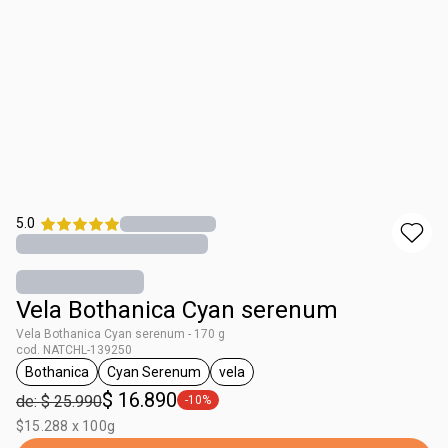
5.0
Vela Bothanica Cyan serenum
Vela Bothanica Cyan serenum - 170 g
cod. NATCHL-139250
Bothanica
Cyan Serenum
vela
general.tag Bothanica
general.tag Cyan Serenum
general.tag vela
$ 16.890
de: $ 25.990
-10%
general.tag -10%
$15.288 x 100g