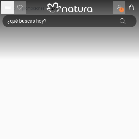
inicio
•
promociones
•
2x1
!