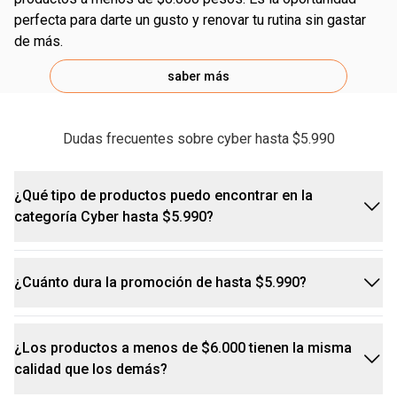
perfecta para darte un gusto y renovar tu rutina sin gastar
de más.
saber más
Dudas frecuentes sobre cyber hasta $5.990
¿Qué tipo de productos puedo encontrar en la
categoría Cyber hasta $5.990?
Desodorantes Roll-on:
Protección y cuidado garantizado
por hasta 72 horas con tus fragancias favoritas:
¿Cuánto dura la promoción de hasta $5.990?
En esta categoría de Cyber, encontrarás una
Desodorante roll-on Algodón
: Perfuma con la icónica y
selección de productos esenciales para el cuidado
suave fragancia de algodón.
diario a un precio especial de hasta $5.990. Por
¿Los productos a menos de $6.000 tienen la misma
Desodorante roll-on Erva Doce
: La protección que
Estas son ofertas exclusivas y solo están
ejemplo, podrás encontrar desodorantes, bálsamos
calidad que los demás?
necesitas con el aroma inconfundible de Natura Erva Doce.
disponibles durante los tres días del Cyber Natura.
labiales y algunos productos capilares, perfectos