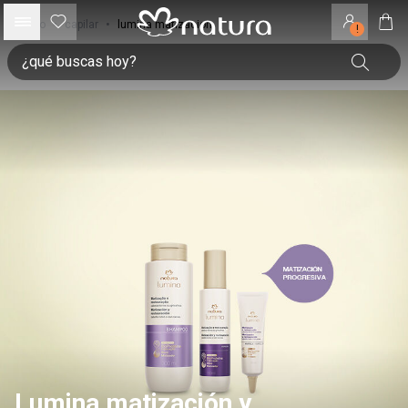
inicio
•
capilar
•
lumina matizacion
!
Lumina matización y