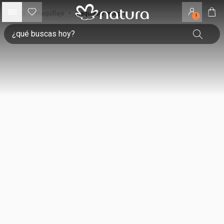
inicio
•
maquillaje
•
maquillaje group 1
!