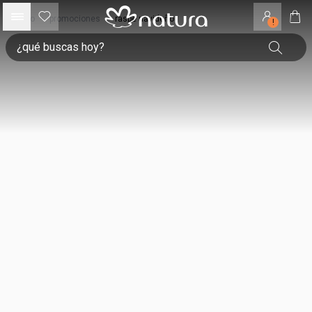
inicio
•
promociones
•
raspe navideño
!