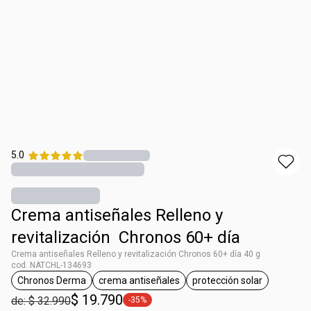
5.0
Crema antiseñales​ Relleno y
revitalización ​ Chronos 60+ día
Crema antiseñales​ Relleno y revitalización ​Chronos 60+ día 40 g
cod. NATCHL-134693
Chronos Derma
crema antiseñales
protección solar
general.tag Chronos Derma
general.tag crema antiseñales
general.tag protecc
$ 19.790
de: $ 32.990
-35%
general.tag -35%