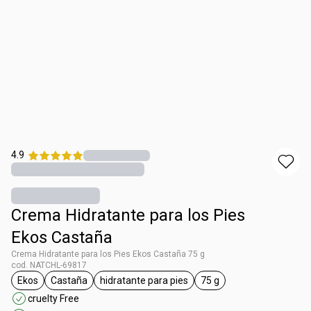
4.9
Crema Hidratante para los Pies
Ekos Castaña
Crema Hidratante para los Pies Ekos Castaña 75 g
cod. NATCHL-69817
Ekos
Castaña
hidratante para pies
75 g
general.tag Ekos
general.tag Castaña
general.tag hidratante para pies
general.tag 75 g
cruelty Free