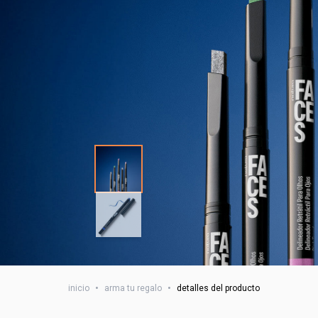
inicio
•
arma tu regalo
•
detalles del producto