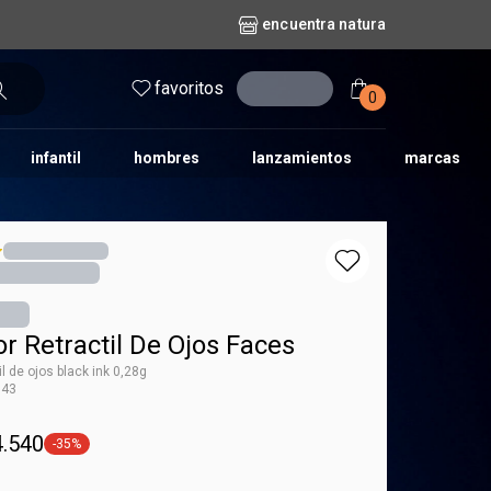
encuentra natura
favoritos
entrar
0
infantil
hombres
lanzamientos
marcas
no
dos diarios
iles
y bebé
repuestos maquillaje
natura solar
naturé
tododia
una
r Retractil De Ojos Faces
il de ojos black ink 0,28g
143
 Faces
4.540
-35%
general.tag -35%