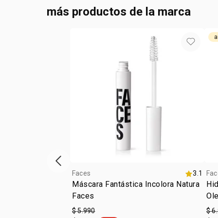
más productos de la marca
a
Vitrina de productos anterior
Faces
3.1
Fac
Máscara Fantástica Incolora Natura
Hid
Faces
Ol
$ 5.990
$ 6