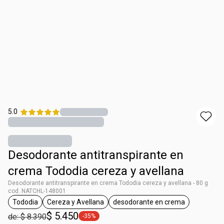
5.0
Desodorante antitranspirante en
crema Tododia cereza y avellana
Desodorante antitranspirante en crema Tododia cereza y avellana - 80 g
cod. NATCHL-148001
Tododia
Cereza y Avellana
desodorante en crema
general.tag Tododia
general.tag Cereza y Avellana
general.tag desodorant
$ 5.450
de: $ 8.390
-35%
general.tag -35%