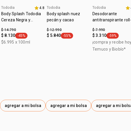
• vegano
• para todo tipo de piel
Tododia
Tododia
Tododia
4.8
aniversario
aniversario
Body Splash Tododia
Body splash nuez
Desodorante
Cereza Negra y
pecán y cacao
antitranspirante roll
Praliné 200 ml
on con acción
$ 14.790
$ 12.990
$ 7.990
prebiótica Tododia s
$ 8.130
$ 5.840
$ 3.310
-45%
-55%
-59%
general.tag -45%
general.tag -55%
general.tag -
perfume 70 ml
$6.995 x 100ml
¡compra y recibe hoy
Temuco y Biobío*
agregar a mi bolsa
agregar a mi bolsa
agregar a mi bols