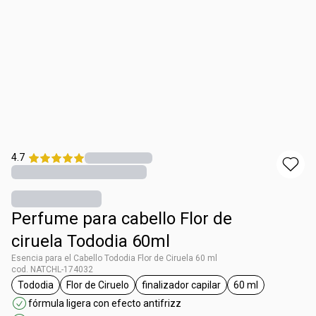
4.7
Perfume para cabello Flor de
ciruela Tododia 60ml
Esencia para el Cabello Tododia Flor de Ciruela 60 ml
cod. NATCHL-174032
Tododia
Flor de Ciruelo
finalizador capilar
60 ml
general.tag Tododia
general.tag Flor de Ciruelo
general.tag finalizador capilar
general.tag 60 
fórmula ligera con efecto antifrizz