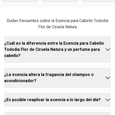
Dudas frecuentes sobre la Esencia para Cabello Tododia
Flor de Ciruela Natura
¿Cuál es la diferencia entre la Esencia para Cabello
Tododia Flor de Ciruela Natura y un perfume para
cabello?
¿La esencia altera la fragancia del shampoo o
En la práctica, ambos cumplen la misma función, con
acondicionador?
el diferencial de tener una fórmula desarrollada
especialmente para el cabello.
¿Es posible reaplicar la esencia a lo largo del día?
No. Actúa como un complemento de los otros
productos capilares, sin alterar sus propiedades.
Puede usarse para mantener la fragancia fresca y