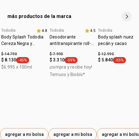
más productos de la marca
Tododia
Tododia
Tododia
4.8
4.5
aniversario
aniversario
Body Splash Tododia
Desodorante
Body splash nuez
Cereza Negra y
antitranspirante roll-
pecán y cacao
Praliné 200 ml
on con acción
$ 14.790
$ 7.990
$ 12.990
prebiótica Tododia sin
$ 8.130
$ 3.310
$ 5.840
-45%
-59%
-55%
general.tag -45%
general.tag -59%
general.tag -
perfume 70 ml
$6.995 x 100ml
¡compra y recibe hoy!
Temuco y Biobío*
agregar a mi bolsa
agregar a mi bolsa
agregar a mi bols