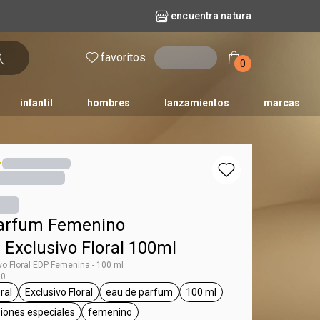
encuentra natura
favoritos
entrar
0
infantil
hombres
lanzamientos
marcas
no
dos diarios
iles
y bebé
repuestos maquillaje
natura solar
naturé
tododia
una
arfum Femenino
 Exclusivo Floral 100ml
vo Floral EDP Femenina - 100 ml
20
oral
Exclusivo Floral
eau de parfum
100 ml
g Essencial
general.tag floral
general.tag Exclusivo Floral
general.tag eau de parfum
general.tag 100 ml
asiones especiales
femenino
general.tag para salir, ocasiones especiales
general.tag femenino