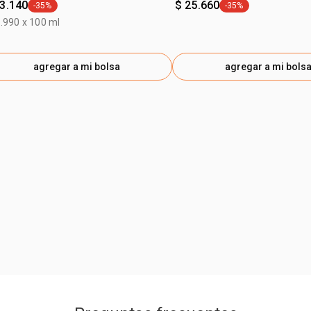
33.140
$ 25.660
-35%
-35%
general.tag -35%
general.tag -35%
.990 x 100 ml
agregar a mi bolsa
agregar a mi bols