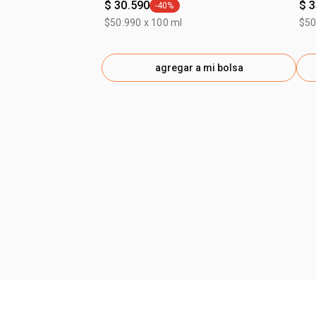
$ 30.590
$ 
-40%
general.tag -40%
$50.990 x 100 ml
$50
agregar a mi bolsa