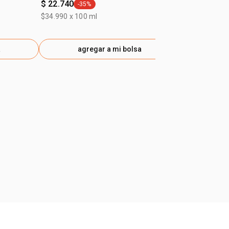
$ 22.740
$ 30.590
-35%
-40
general.tag -35%
gen
$34.990 x 100 ml
$50.990 x 100
a
agregar a mi bolsa
ag