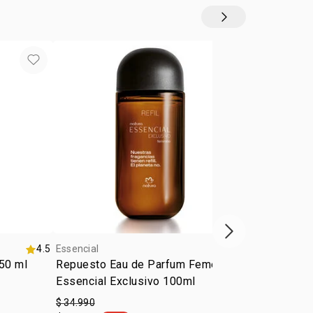
Siguiente vitrina
4.5
Essencial
4.8
Essencial
 50 ml
Repuesto Eau de Parfum Femenino
Eau de Parf
Essencial Exclusivo 100ml
Oud 100ml
$ 34.990
$ 50.990