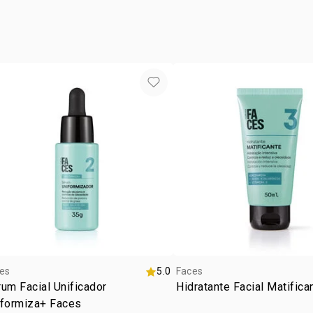
vegan
paso 2: tra
utiliza el S
tipo de
corrige el to
textur
paso 3: hid
aplica el Hi
inmediatamen
horas.
es
5.0
Faces
um Facial Unificador
Hidratante Facial Matific
iformiza+ Faces