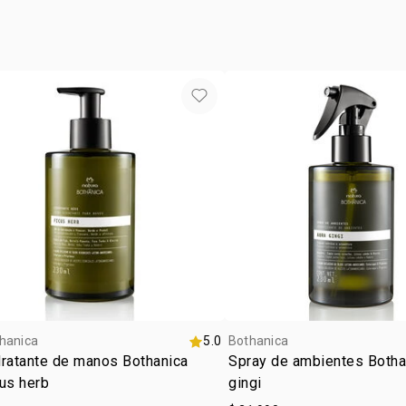
mandarina
suave. enju
•
mezcla excl
piel limpia, 
estoraque y
Hidratante 
hanica
5.0
Bothanica
ratante de manos Bothanica
Spray de ambientes Botha
us herb
gingi