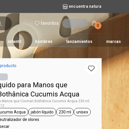
encuentra natura
favoritos
entrar
0
infantil
hombres
lanzamientos
marcas
no
dos diarios
iles
y bebé
repuestos maquillaje
natura solar
naturé
tododia
una
 producto
quido para Manos que
Bothânica Cucumis Acqua
ra Manos que Cocinan Bothânica Cucumis Acqua 230 ml
012
ucumis Acqua
jabón líquido
230 ml
unisex
ag Bothanica
general.tag Cucumis Acqua
general.tag jabón líquido
general.tag 230 ml
general.tag unisex
eutralizador de olores
esecar