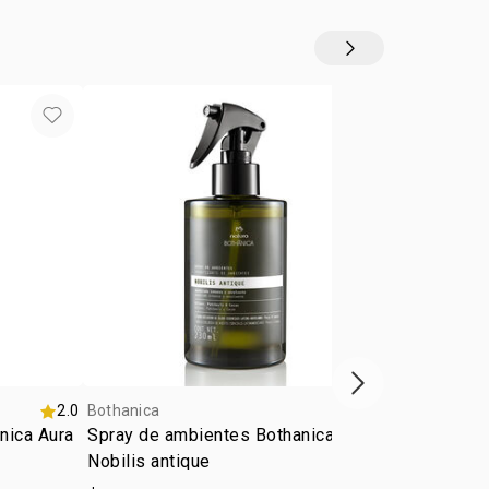
aga.
usiva de aceites esenciales latinoamericanos:
libre de olores indeseados y lista para recibir el
 priprioca
.
Manos Natura Bothânica.
Siguiente vitrina
2.0
Bothanica
Bothanica
nica Aura
Spray de ambientes Bothanica
Vela Bothan
Nobilis antique