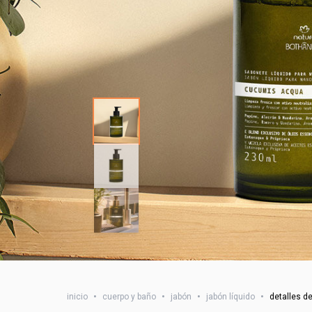
inicio
•
cuerpo y baño
•
jabón
•
jabón líquido
•
detalles d