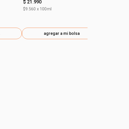
$ 21.990
$ 25.990
$9.560 x 100ml
$15.288 x 10
a
agregar a mi bolsa
ag