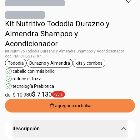
Kit Nutritivo Tododia Durazno y
Almendra Shampoo y
Acondicionador
Kit Nutritivo Tododia Durazno y Almendra Shampoo y Acondicionador
cod. NATCHL-219107
Tododia
Durazno y Almendra
kits y combos
general.tag Tododia
general.tag Durazno y Almendra
general.tag kits y combos
cabello con más brillo
reduce el frizz
tecnología Prebiótica
$ 7.130
de: $ 10.980
-35%
general.tag -35%
agregar a mi bolsa
descripción