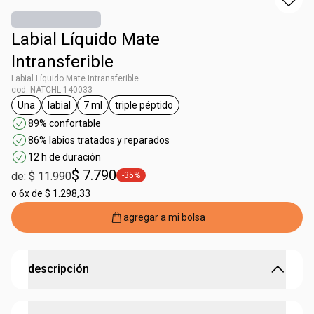
Labial Líquido Mate
Intransferible
Labial Líquido Mate Intransferible
cod. NATCHL-140033
Una
labial
7 ml
triple péptido
general.tag Una
general.tag labial
general.tag 7 ml
general.tag triple péptido
89% confortable
86% labios tratados y reparados
12 h de duración
$ 7.790
de: $ 11.990
-35%
general.tag -35%
o
6x de $ 1.298,33
agregar a mi bolsa
descripción
mate cómodo con acción regeneradora, sin transferir.