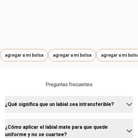
agregar a mi bolsa
agregar a mi bolsa
agregar a mi bols
Preguntas frecuentes
¿Qué significa que un labial sea intransferible?
¿Cómo aplicar el labial mate para que quede
Significa que, una vez que se seca por completo,
uniforme y no se cuartee?
queda fijo en los labios y no se transfiere fácilmente