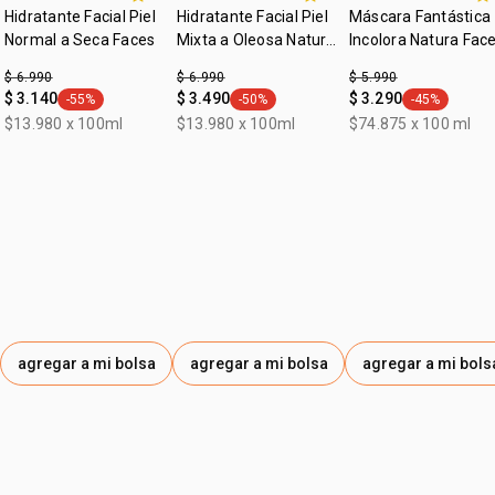
Hidratante Facial Piel
Hidratante Facial Piel
Máscara Fantástica
Normal a Seca Faces
Mixta a Oleosa Natura
Incolora Natura Fac
Faces
$ 6.990
$ 6.990
$ 5.990
$ 3.140
$ 3.490
$ 3.290
-55%
-50%
-45%
general.tag -55%
general.tag -50%
general.tag -
$13.980 x 100ml
$13.980 x 100ml
$74.875 x 100 ml
agregar a mi bolsa
agregar a mi bolsa
agregar a mi bols