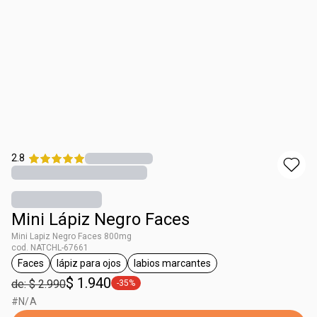
2.8
Mini Lápiz Negro Faces
Mini Lapiz Negro Faces 800mg
cod. NATCHL-67661
Faces
lápiz para ojos
labios marcantes
general.tag Faces
general.tag lápiz para ojos
general.tag labios marcantes
$ 1.940
de: $ 2.990
-35%
general.tag -35%
#N/A