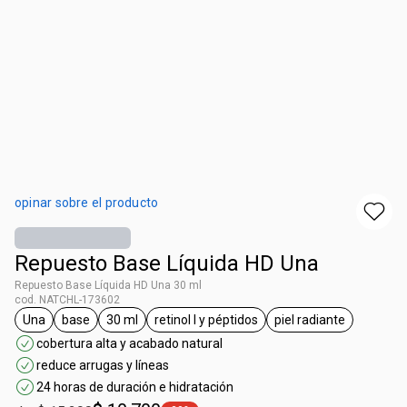
opinar sobre el producto
Repuesto Base Líquida HD Una
Repuesto Base Líquida HD Una 30 ml
cod. NATCHL-173602
Una
base
30 ml
retinol l y péptidos
piel radiante
general.tag Una
general.tag base
general.tag 30 ml
general.tag retinol l y péptidos
general.tag piel 
cobertura alta y acabado natural
reduce arrugas y líneas
24 horas de duración e hidratación