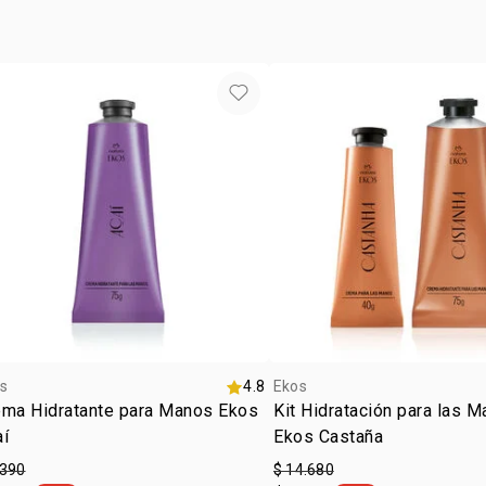
s
4.8
Ekos
ema Hidratante para Manos Ekos
Kit Hidratación para las 
aí
Ekos Castaña
.390
$ 14.680