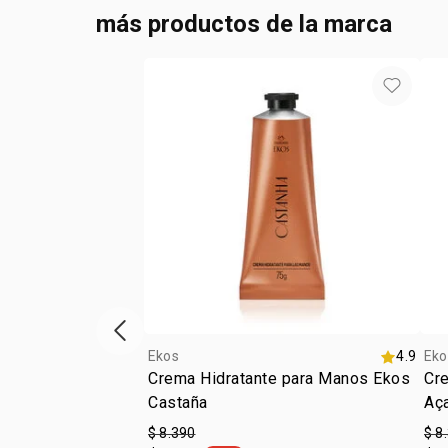
más productos de la marca
Vitrina de productos anterior
Ekos
4.9
Eko
Crema Hidratante para Manos Ekos
Cr
Castaña
Aç
$ 8.390
$ 8