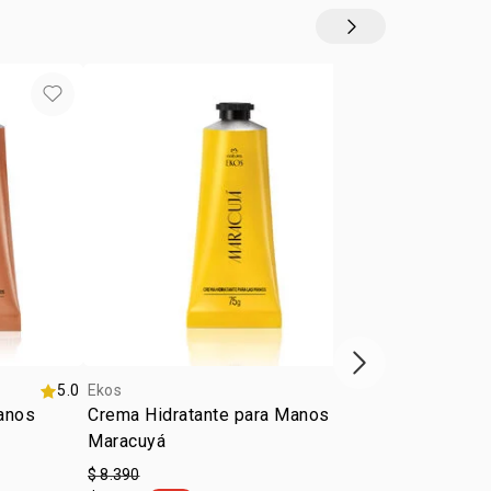
Siguiente vitrina
5.0
Ekos
4.5
Ekos
Manos
Crema Hidratante para Manos Ekos
Pulpa Hidra
Maracuyá
Cacao
$ 8.390
$ 8.390