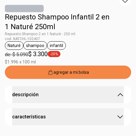
Repuesto Shampoo Infantil 2 en
1 Naturé 250ml
Repuesto Shampoo 2 en 1 Naturé - 250 ml
cod. NATCHL-102407
Naturé
shampoo
infantil
general.tag Naturé
general.tag shampoo
general.tag infantil
$ 3.300
de: $ 5.090
-20%
general.tag -20%
$1.996 x 100 ml
agregar a mi bolsa
descripción
Repuesto Shampoo 2 en 1 Naturé
características
Para todo tipo de cabellos.
Cabello hasta 8 veces más fácil de peinar.
:
tipo de cabello
todo tipo de cabello
Tiene acción anti-frizz por hasta 24 horas