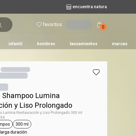
encuentra natura
favoritos
entrar
0
infantil
hombres
lanzamientos
marcas
no
dos diarios
iles
y bebé
repuestos maquillaje
natura solar
naturé
tododia
una
o Shampoo Lumina
ción y Liso Prolongado
 Lumina Restauración y Liso Prolongado 300 ml
294
mpoo
300 ml
g Lumina
general.tag shampoo
general.tag 300 ml
larga duración