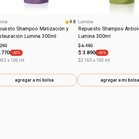
mina
4.8
Lumina
puesto Shampoo Matización y
Repuesto Shampoo Antiol
stauración Lumina 300ml
Lumina 300ml
.290
$ 6.490
.770
$ 3.890
-40%
-40%
general.tag -40%
general.tag -40%
963 x 100 ml
$2.163 x 100 ml
agregar a mi bolsa
agregar a mi bols