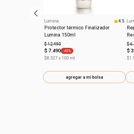
Vitrina de productos anterior
Lumina
4.5
Lu
Protector térmico Finalizador
Re
Lumina 150ml
Re
$ 12.490
$ 6
$ 7.490
$ 3
-40%
general.tag -40%
$8.327 x 100 ml
$1.
agregar a mi bolsa