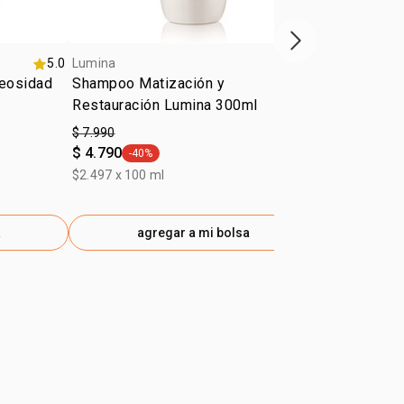
Siguiente vitrina
5.0
Lumina
4.8
Lumina
eosidad
Shampoo Matización y
Protector t
Restauración Lumina 300ml
Reparación 
150ml
$ 7.990
$ 13.690
$ 4.790
$ 8.210
-40%
-40%
general.tag -40%
gener
$2.497 x 100 ml
$9.127 x 100 
a
agregar a mi bolsa
ag