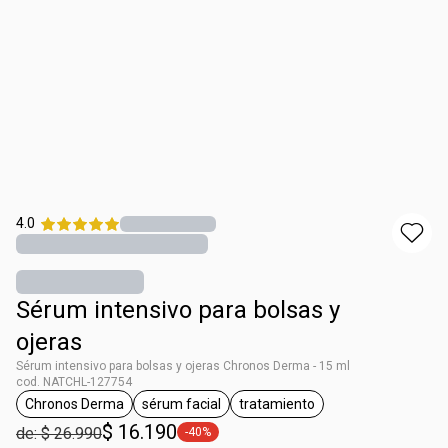
4.0
Sérum intensivo para bolsas y
ojeras
Sérum intensivo para bolsas y ojeras Chronos Derma - 15 ml
cod. NATCHL-127754
Chronos Derma
sérum facial
tratamiento
general.tag Chronos Derma
general.tag sérum facial
general.tag tratamiento
$ 16.190
de: $ 26.990
-40%
general.tag -40%