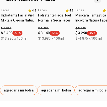
Faces
Faces
Faces
4.2
4.3
aniversario
aniversario
Hidratante Facial Piel
Hidratante Facial Piel
Máscara Fantástica
Mixta a Oleosa Natura
Normal a Seca Faces
Incolora Natura Fac
Faces
$ 6.990
$ 6.990
$ 5.990
$ 3.490
$ 3.140
$ 3.290
-50%
-55%
-45%
general.tag -50%
general.tag -55%
general.tag -
$13.980 x 100ml
$13.980 x 100ml
$74.875 x 100 ml
agregar a mi bolsa
agregar a mi bolsa
agregar a mi bols