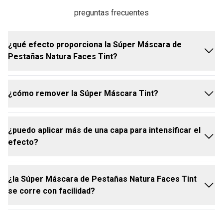
preguntas frecuentes
¿qué efecto proporciona la Súper Máscara de
Pestañas Natura Faces Tint?
¿cómo remover la Súper Máscara Tint?
la Súper Máscara Tint Natura proporciona un efecto
de pestañas voluminosas, alargadas y definidas. su
fórmula realza el color de las pestañas, otorgando
¿puedo aplicar más de una capa para intensificar el
un aspecto más intenso e impactante. al aplicar la
la máscara se puede remover fácilmente con un
efecto?
máscara, notarás que envuelve cada pestaña,
desmaquillante, sin necesidad de frotar,
proporcionando un look más lleno y voluminoso
preservando la salud de las pestañas
¿la Súper Máscara de Pestañas Natura Faces Tint
sí, para un efecto más dramático e intenso, aplica
se corre con facilidad?
más de una capa, asegurándote de que todas las
pestañas queden completamente teñidas y
definidas