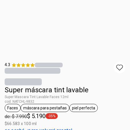
4.3
Super máscara tint lavable
Super Mascara Tint Lavable Faces 12ml
cod. NATCHL-9832
Faces
máscara para pestañas
piel perfecta
general.tag Faces
general.tag máscara para pestañas
general.tag piel perfecta
$ 5.190
de: $ 7.990
-35%
general.tag -35%
$66.583 x 100 ml