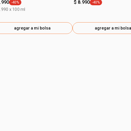
.990
$ 8.990
-40%
-40%
general.tag -40%
general.tag -40%
.990 x 100 ml
agregar a mi bolsa
agregar a mi bols