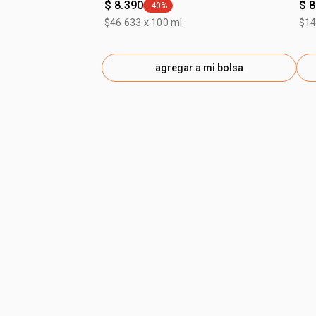
$ 8.390
$ 8
-40%
general.tag -40%
$46.633 x 100 ml
$14
agregar a mi bolsa