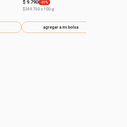
$ 9.790
$ 5.750
-30%
-40%
general.tag -30%
gener
$349.750 x 100 g
$383.600 x 10
a
agregar a mi bolsa
ag