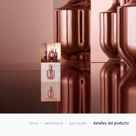
inicio
•
perfumería
•
para quién
•
detalles del producto