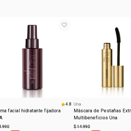
a
4.8
Una
ma facial hidratante fijadora
Máscara de Pestañas Ext
A
Multibeneficios Una
4.990
$ 14.990