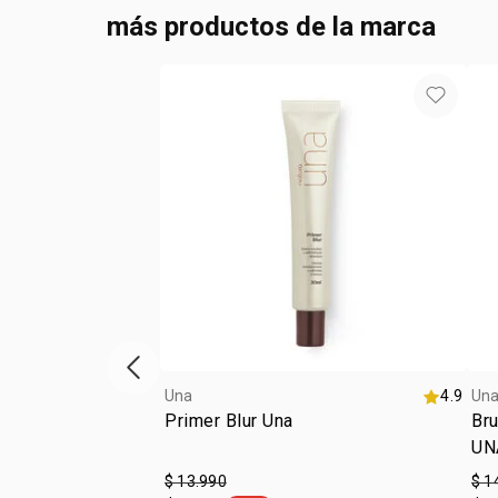
más productos de la marca
Vitrina de productos anterior
Una
4.9
Un
Primer Blur Una
Bru
UN
$ 13.990
$ 1